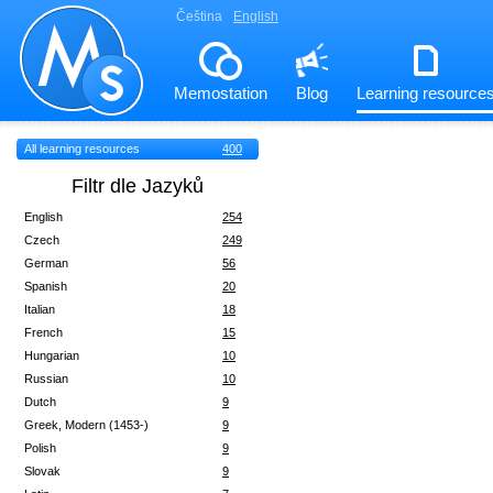
Čeština
English
Memostation
Blog
Learning resource
All learning resources
400
Filtr dle Jazyků
English
254
Czech
249
German
56
Spanish
20
Italian
18
French
15
Hungarian
10
Russian
10
Dutch
9
Greek, Modern (1453-)
9
Polish
9
Slovak
9