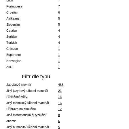
Latin
7
Portuguese
7
Croatian
6
Afrikaans
5
Slovenian
5
Catalan
4
Serbian
4
Turkish
4
Chinese
1
Esperanto
1
Norwegian
1
Zulu
1
Filtr dle typu
Jazykový slovník
465
Jiný jazykový učební materiál
21
Přeložené věty
13
Jiný technický učební materiál
13
Příprava na zkoušku
12
Jiná matematická či fyzikální
8
chemie
6
Jiný humanitní učební materiál
5