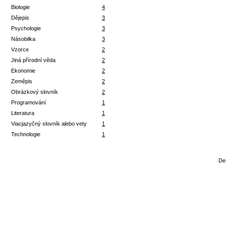
Biologie
4
Dějepis
3
Psychologie
3
Násobilka
3
Vzorce
2
Jiná přírodní věda
2
Ekonomie
2
Zeměpis
2
Obrázkový slovník
2
Programování
1
Literatura
1
Viacjazyčný slovník alebo vety
1
Technologie
1
De